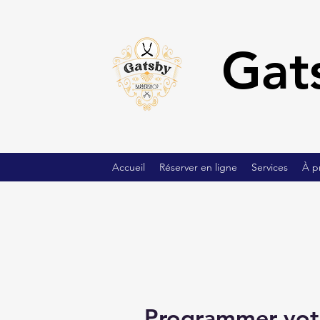
Gat
Accueil
Réserver en ligne
Services
À p
Programmer votr