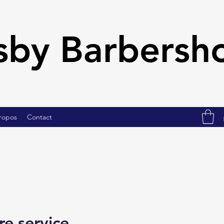
sby Barbers
ropos
Contact
e service