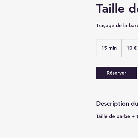
Taille 
Traçage de la bar
10
euros
15 min
1
10 €
5
m
i
Réserver
n
Description du
Taille de barbe + 