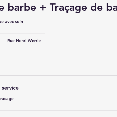
de barbe + Traçage de b
be avec soin
Rue Henri Werrie
 service
tracage