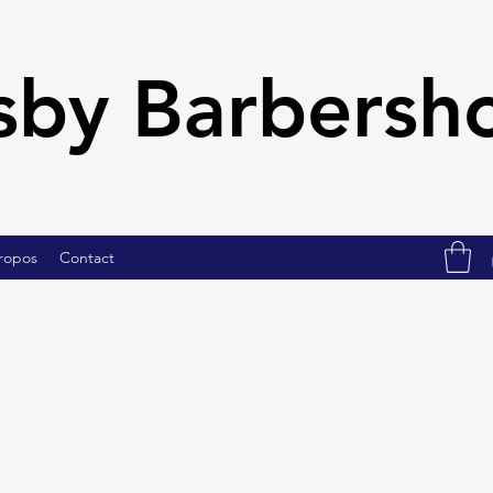
sby Barbers
ropos
Contact